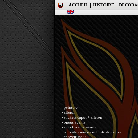
ACCUEIL
HISTOIRE
DECODA
- peinture
- aileron
- stickers capot + aileron
- pneus avants
- amortisseurs avants
- reconditionnement boite de vitesse
- convertisseur