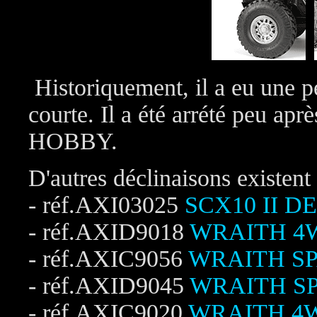
Historiquement, il a eu une p
courte. Il a été arrété peu 
HOBBY.
D'autres déclinaisons existent
- réf.AXI03025
SCX10 II DE
- réf.AXID9018
WRAITH 4WD
- réf.AXIC9056
WRAITH SP
- réf.AXID9045
WRAITH SP
- réf.AXIC9020
WRAITH 4