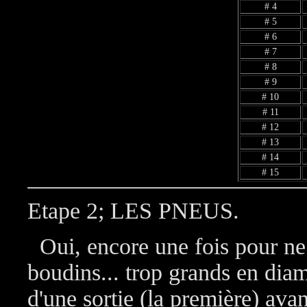
# 4
# 5
# 6
# 7
# 8
# 9
# 10
# 11
# 12
# 13
# 14
# 15
Etape 2; LES PNEUS.
Oui, encore une fois pour ne p
boudins... trop grands en diamè
d'une sortie (la première) avan