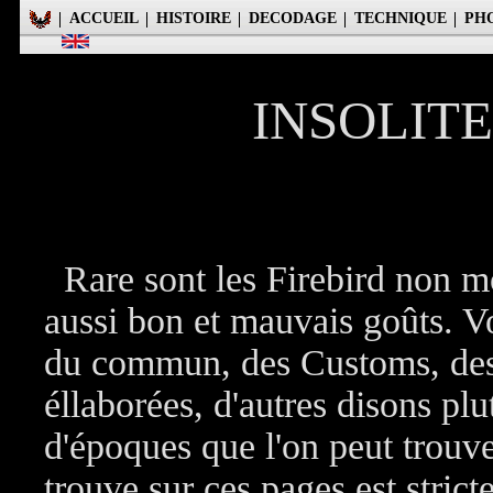
ACCUEIL
HISTOIRE
DECODAGE
TECHNIQUE
PH
INSOLITE 
Rare sont les Firebird non mod
aussi bon et mauvais goûts. Vo
du commun, des Customs, des 
éllaborées, d'autres disons pl
d'époques que l'on peut trouve
trouve sur ces pages est stric