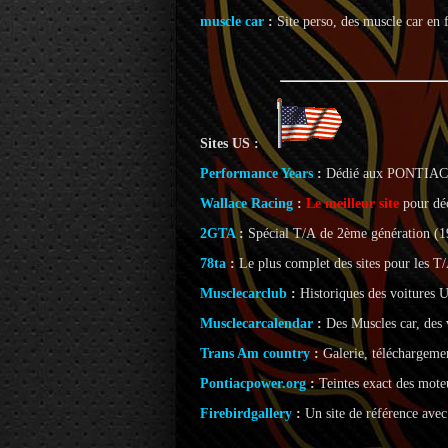
muscle car
:
Site perso, des muscle car en 
Sites US :
Performance Years
:
Dédié aux PONTIAC (t
Wallace Racing
:
Le meilleur site
pour dé
2GTA
:
Spécial T/A
de 2ème génération (1
78ta
:
Le plus complet des sites pour les T
Musclecarclub
:
Historiques des voitures U
Musclecarcalendar
:
Des Muscles car, des 
Trans Am country
:
Galerie, téléchargeme
Pontiacpower.org
:
Teintes exact des mote
Firebirdgallery
:
Un site de référence avec