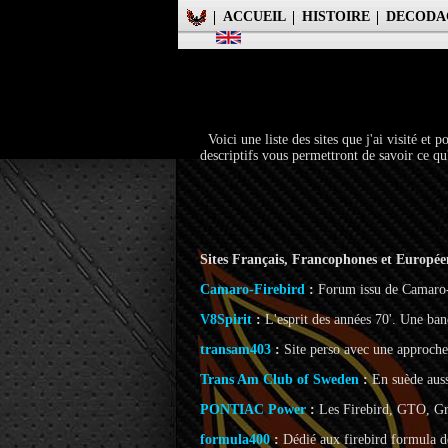
ACCUEIL
HISTOIRE
DECODA
Voici une liste des sites que j'ai visité et 
descriptifs vous permettront de savoir ce qu'
Sites Français, Francophones et Europé
Camaro-Firebird
:
Forum issu de Camaro-
V8Spirit
:
L'esprit des années 70'. Une ban
transam403
:
Site perso avec une approche 
Trans Am Club of Sweden
:
En suède auss
PONTIAC Power
:
Les Firebird, GTO, Gra
formula400
:
Dédié aux firebird formula 