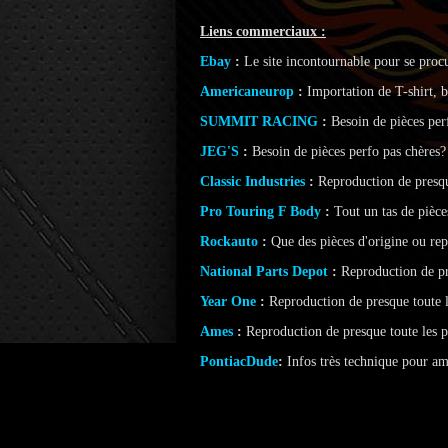
Liens commerciaux :
Ebay
:
Le site incontournable pour se procu
Americaneurop
:
Importation de T-shirt, b
SUMMIT RACING
:
Besoin de pièces perf
JEG'S
:
Besoin de pièces perfo pas chères? 
Classic Industries
:
Reproduction de presque
Pro Touring F Body
:
Tout un tas de pièce
Rockauto
:
Que des pièces d'origine ou rep
National Parts Depot
:
Reproduction de pre
Year One
:
Reproduction de presque toute le
Ames
:
Reproduction de presque toute les pi
PontiacDude
:
Infos très technique pour a