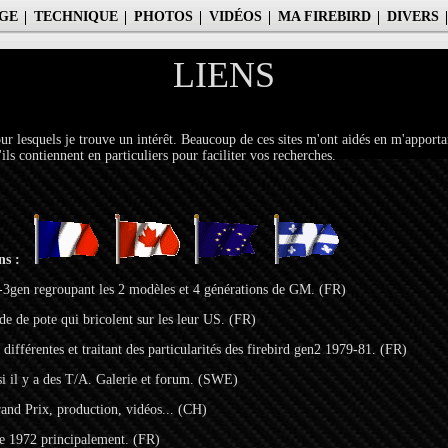
GE
TECHNIQUE
PHOTOS
VIDÉOS
MA FIREBIRD
DIVERS
LIENS
pour lesquels je trouve un intérêt. Beaucoup de ces sites m'ont aidés en m'apporta
ils contiennent en particuliers pour faciliter vos recherches.
ens :
3gen regroupant les 2 modèles et 4 générations de GM. (FR)
de de pote qui bricolent sur les leur US. (FR)
différentes et traitant des particularités des firebird gen2 1979-81. (FR)
i il y a des T/A. Galerie et forum. (SWE)
nd Prix, production, vidéos... (CH)
de 1972 principalement. (FR)