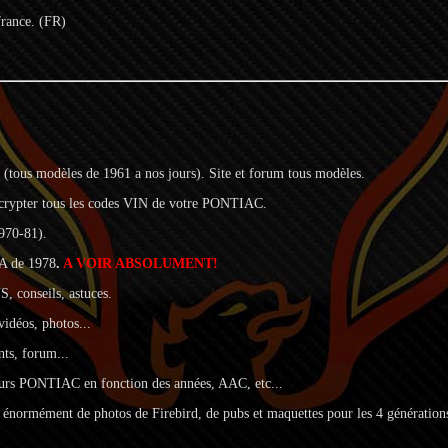
france. (FR)
ous modèles de 1961 a nos jours). Site et forum tous modèles.
crypter tous les codes VIN de votre PONTIAC.
970-81).
/A de 1978
.
A VOIR ABSOLUMENT!
S, conseils, astuces.
vidéos, photos...
nts, forum...
urs PONTIAC en fonction des années, AAC, etc...
 énormément de photos de Firebird, de pubs et maquettes pour les 4 génération