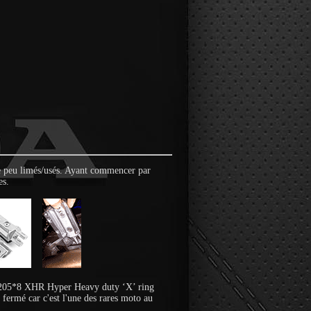
ue peu limés/usés. Ayant commencer par
es.
092205*8 XHR Hyper Heavy duty ‘X’ ring
ermé car c'est l'une des rares moto au