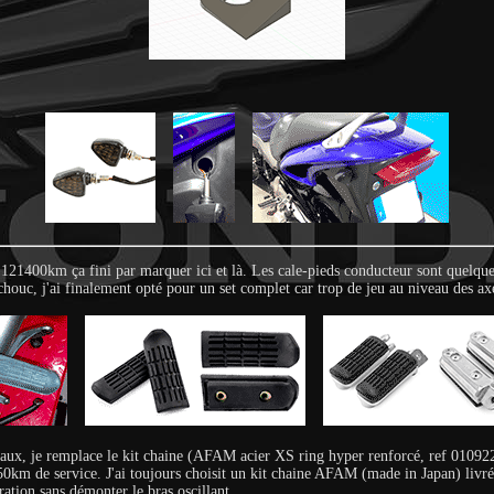
t 121400km ça fini par marquer ici et là. Les cale-pieds conducteur sont quelq
houc, j'ai finalement opté pour un set complet car trop de jeu au niveau des ax
seaux, je remplace le kit chaine (AFAM acier XS ring hyper renforcé, ref 01
 de service. J'ai toujours choisit un kit chaine AFAM (made in Japan) livré f
ation sans démonter le bras oscillant.