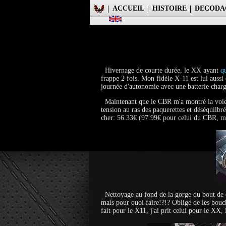
ACCUEIL
HISTOIRE
DECODA
Hivernage de courte durée, le XX ayant
q
frappe 2 fois. Mon fidèle X-11 est lui aussi
journée d'autonomie avec une batterie charg
Maintenant que le CBR m'a montré la voie et
tension au ras des paquerettes et déséquilbr
cher: 56.33€ (97.99€ pour celui du CBR, mai
Nettoyage au fond de la gorge du bout de ca
mais pour quoi faire!?!? Obligé de les bou
fait pour le X11, j'ai prit celui pour le XX,