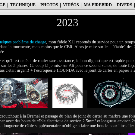
GE
TECHNIQUE
PHOTOS
VIDÉOS
MA FIREBIRD
DIVERS
2023
uelques problème de charge
, mon fidèle X11 reprends du service pour un temps.
 dans la tourmente, mais moins que le CBR. Alors je mise sur le + "fiable" des 2 
ée.
 qu'il est en état de rouler sans assistance, le bon dignostique est rapide pou
é sur les 3 phases. Ce coup-là je mise sur Ali pour ce second stator, de toute f
s c'était urgent) + l'escroquerie HOUNDA avec le joint de carter en papier à 2
outchouc à la Dremel et passage du plan de joint du carter au marbre une fois d
cher avec des bouts de câble électrique de section 2.5mm² et longueur environ
 la longueur de câble supplémentaire m'oblige a faire une boucle pour l'installer.