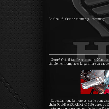
La finalité, c'est de monter ça, comme ça:
Usure? Oui, il faut le reconnaitre 22ans e
simplement remplacer la garniture en caoutc
Et pendant que la moto est sur le pont ci
chain (Gold) A530XHR2-G 110) après 33150km
moto au monde permettant d'effectuer l'opér