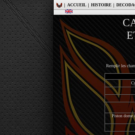
ACCUEIL
HISTOIRE
DECODA
C
E
Remplir les champ
Cy
Piston dome i