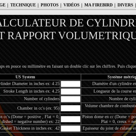
GE
TECHNIQUE
PHOTOS
VIDÉOS
MA FIREBIRD
DIVERS
ALCULATEUR DE CYLINDR
T RAPPORT VOLUMETRIQ
s en pouce ou millimètre en faisant un double clic sur les chiffres. Puis cliqu
US System
Système métriq
linder Diameter in inches ex: 4.25
Diamètre d'un cylindre 
Stroke Length in inches ex: 4.25
Longueur de la course 
Number of cylinders
Nombre de cyli
Volume chambre de combusti
Chamber in cc's (ex: 95)
n cc's (Dome = positive , Flat = 0,
Piston dome en cc (Dome = posi
dished = negative number) ex: 22
Plat = 0, creux = ne
Gasket Thickness in inches ex: .42
Epaisseur du joint de culasse 