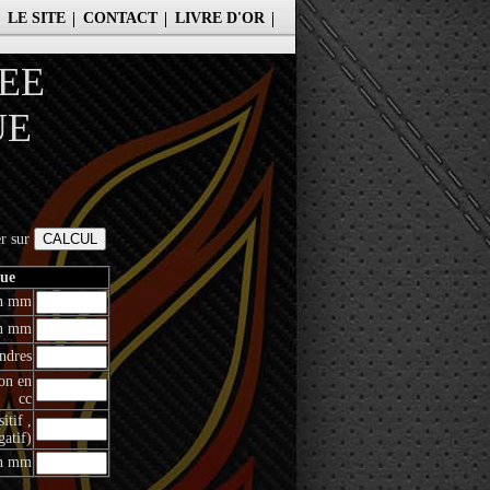
LE SITE
CONTACT
LIVRE D'OR
EE
UE
er sur
ue
en mm
en mm
ndres
on en
cc
tif ,
gatif)
en mm